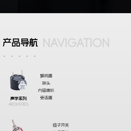
NAVIGATION
产品导航
·····
蜂鸣器
咪头
内磁喇叭
受话器
声学系列
ACOUSTICS
钮子开关